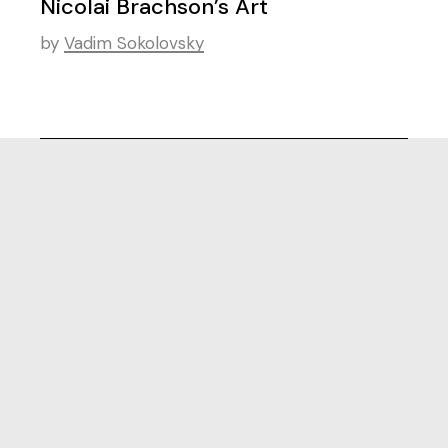
Nicolai Brachson’s Art
by
Vadim Sokolovsky