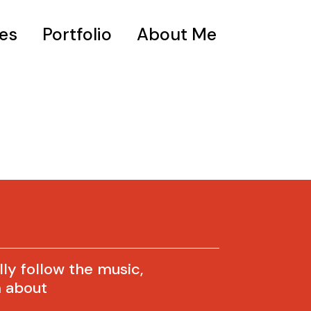
es
Portfolio
About Me
lly follow the music,
m about