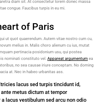
haretra diam sit. At consectetur lorem donec massa
itae congue. Faucibus turpis in eu mi.
heart of Paris
 qui ut quot quaerendum. Autem vitae nostro cum cu,
ovum melius in. Malis choro alienum cu ius, mutat
umquam pertinacia posidonium usu, qui postea
is nominati constituto vel.
Appareat argumentum
ea
ratoribus, no sea causae iriure conceptam. No doming
inacia at. Nec in habeo urbanitas ass.
ricies lacus sed turpis tincidunt id,
in ante metus dictum at tempor
a lacus vestibulum sed arcu non odio