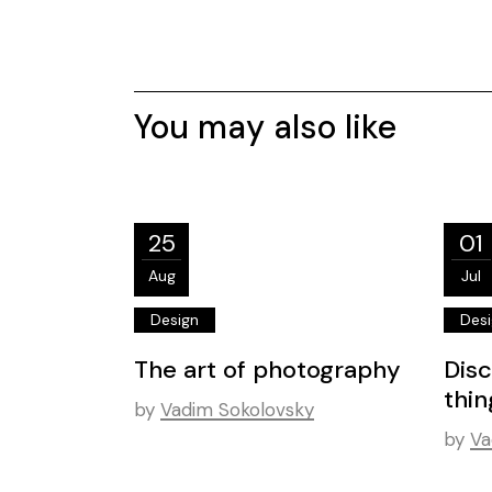
You may also like
25
01
Aug
Jul
Design
Des
The art of photography
Dis
thin
by
Vadim Sokolovsky
by
Va