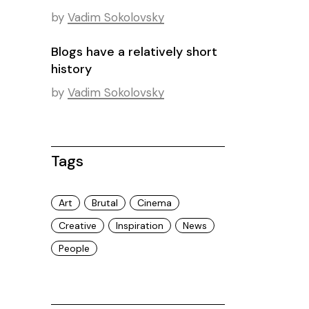
by
Vadim Sokolovsky
Blogs have a relatively short
history
by
Vadim Sokolovsky
Tags
Art
Brutal
Cinema
Creative
Inspiration
News
People