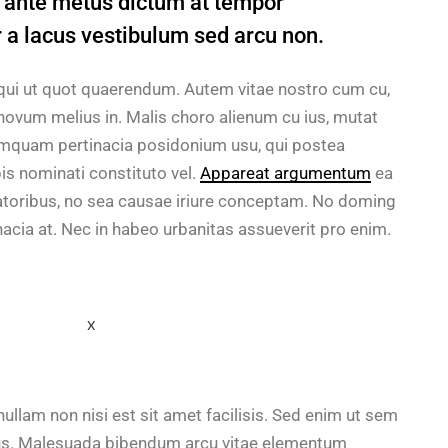
in ante metus dictum at tempor
a lacus vestibulum sed arcu non.
 qui ut quot quaerendum. Autem vitae nostro cum cu,
ovum melius in. Malis choro alienum cu ius, mutat
umquam pertinacia posidonium usu, qui postea
is nominati constituto vel.
Appareat argumentum
ea
ratoribus, no sea causae iriure conceptam. No doming
inacia at. Nec in habeo urbanitas assueverit pro enim.
ullam non nisi est sit amet facilisis. Sed enim ut sem
ellus. Malesuada bibendum arcu vitae elementum