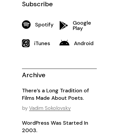
Subscribe
Google
Spotify
Play
iTunes
Android
Archive
There’s a Long Tradition of
Films Made About Poets.
by
Vadim Sokolovsky
WordPress Was Started In
2003.