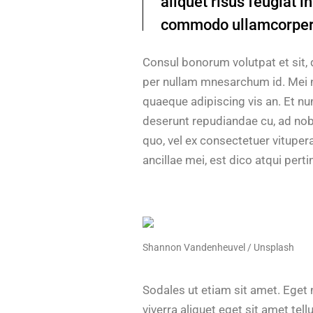
aliquet risus feugiat 
commodo ullamcorper 
Consul bonorum volutpat et sit,
per nullam mnesarchum id. Mei n
quaeque adipiscing vis an. Et n
deserunt repudiandae cu, ad nob
quo, vel ex consectetuer vitupe
ancillae mei, est dico atqui pert
Shannon Vandenheuvel / Unsplash
Sodales ut etiam sit amet. Eget n
viverra aliquet eget sit amet t