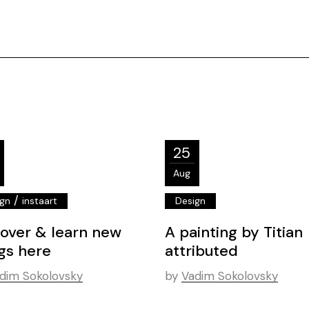
25
Aug
/
ign
instaart
Design
cover & learn new
A painting by Titian
gs here
attributed
dim Sokolovsky
by
Vadim Sokolovsky