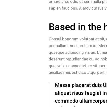
ornare arcu odio ut sem nulla p
sapien faucibus. A arcu cursus v
Based in the 
Consul bonorum volutpat et sit,
per nullam mnesarchum id. Mei n
quaeque adipiscing vis an. Et n
deserunt repudiandae cu, ad nob
quo, vel ex consectetuer vitupe
ancillae mei, est dico atqui pert
Massa placerat duis Ult
aliquet risus feugiat 
commodo ullamcorper 